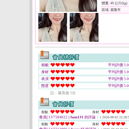
體重: 49 公斤(kg)
區域: 基隆市
相貌
平均評價 5.0
身材
平均評價 5.0
表演
平均評價 5.0
態度
平均評價 5.0
註﹕最高值 5分
相貌
身材
會員[ LV7584022 ]
Sam131
的評論：
( 2026-08-02 22:28:5
相貌
身材