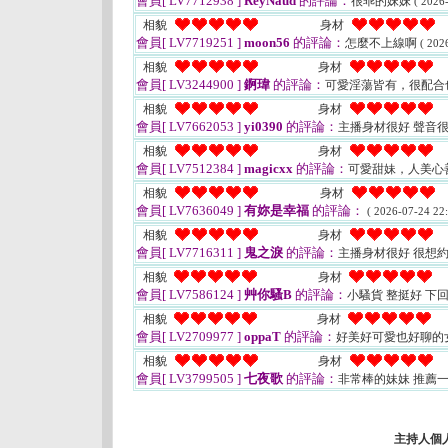
會員[ LV7712938 ]
ReyNaud
的評論：
很乖的妹妹
( 2026
相貌
身材
會員[ LV7719251 ]
moon56
的評論：
怎麼不上線啊
( 202
相貌
身材
會員[ LV3244900 ]
錒瑋
的評論：
可愛淫蕩皆有，很配合
相貌
身材
會員[ LV7662053 ]
yi0390
的評論：
主播身材很好 聲音很
相貌
身材
會員[ LV7512384 ]
magicxx
的評論：
可愛甜妹，人美心
相貌
身材
會員[ LV7636049 ]
有妳是幸福
的評論：
( 2026-07-24 22:
相貌
身材
會員[ LV7716311 ]
鬼之淚
的評論：
主播身材很好 很想
相貌
身材
會員[ LV7586124 ]
艸你騷B
的評論：
小騷貨 整挺好 下
相貌
身材
會員[ LV2709977 ]
oppaT
的評論：
好美好可愛也好聊的
相貌
身材
會員[ LV3799505 ]
七夜歌
的評論：
非常棒的妹妹 推薦
主持人個