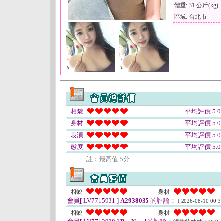
體重: 31 公斤(kg)
區域: 台北市
相貌
平均評價 5.0
身材
平均評價 5.0
表演
平均評價 5.0
態度
平均評價 5.0
註﹕最高值 5分
相貌
身材
會員[ LV7715931 ]
A2938035
的評論：
( 2026-08-10 00:3
相貌
身材